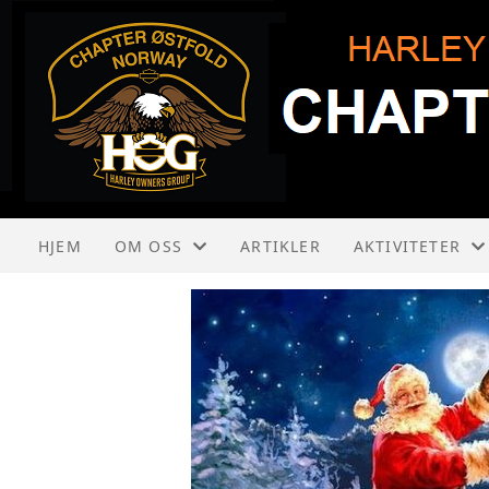
HJEM
OM OSS
ARTIKLER
AKTIVITETER
OM HARLEY-DAVIDSON
KALENDER
OM HOG
LISTE
OM HOG ØSTFOLD
LADIES OF HARLEY