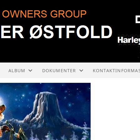
ALBUM
DOKUMENTER
KONTAKTINFORMA
VÅRE BILDER
KOLONNEKJØRING
STYRET
HENDELSESRAPPORT
ROAD CAPTAINS
ÅRSMØTER
ACTIVITY CREW
KONTAKTSKJEMA