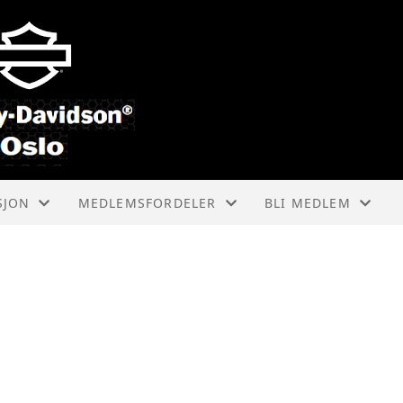
SJON
MEDLEMSFORDELER
BLI MEDLEM
HOG INTERNASJONALT
HVORDAN BLI MED
LOKALE RABATTAVTALER
MEDLEMSTYPER
INNMELDINGSSKJE