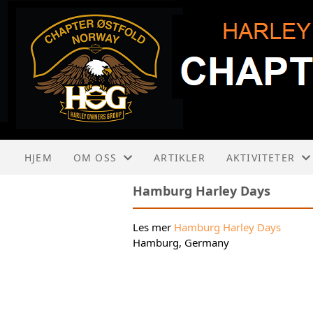
HJEM
OM OSS
ARTIKLER
AKTIVITETER
Hamburg Harley Days
OM HARLEY-DAVIDSON
KALENDER
Les mer
Hamburg Harley Da
ys
OM HOG
LISTE
Hamburg, Germany
OM HOG ØSTFOLD
LADIES OF HARLEY