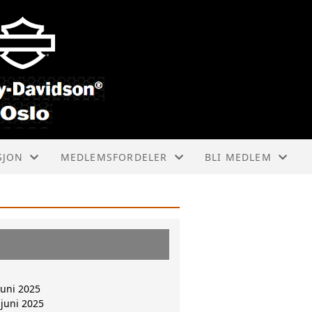
SJON
MEDLEMSFORDELER
BLI MEDLEM
HOG INTERNASJONALT
HVORDAN BLI MED
LOKALE RABATTAVTALER
MEDLEMSTYPER
INNMELDINGSSKJE
juni 2025
juni 2025