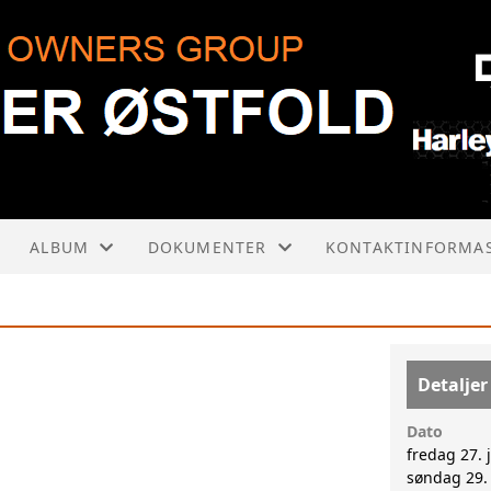
ALBUM
DOKUMENTER
KONTAKTINFORMA
VÅRE BILDER
KOLONNEKJØRING
STYRET
HENDELSESRAPPORT
ROAD CAPTAINS
Detaljer
ÅRSMØTER
ACTIVITY CREW
Dato
fredag 27. 
KONTAKTSKJEMA
søndag 29. 