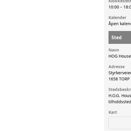
Klokkeslet
10:00
–
18:
Kalender
Åpen kalen
Sted
Navn
HOG House 
Adresse
Styrkerveie
1658
TORP
Stedsbeskr
H.O.G. Hou
tilholdsste
Kart