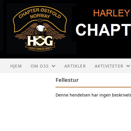
HJEM
OM OSS
ARTIKLER
AKTIVITETER
Fellestur
OM HARLEY-DAVIDSON
KALENDER
Denne hendelsen har ingen beskrivel
OM HOG
LISTE
OM HOG ØSTFOLD
LADIES OF HARLEY