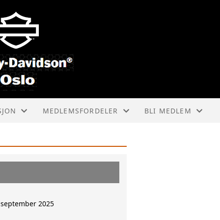
SJON
MEDLEMSFORDELER
BLI MEDLEM
HOG INTERNASJONALT
HVORDAN BLI MED
LOKALE RABATTAVTALER
MEDLEMSTYPER
INNMELDINGSSKJE
 september 2025