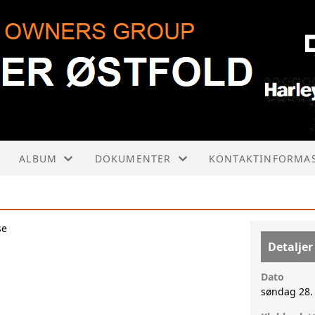
ALBUM
DOKUMENTER
KONTAKTINFORMA
VÅRE BILDER
KOLONNEKJØRING
STYRET
se
HENDELSESRAPPORT
ROAD CAPTAINS
Detaljer
ÅRSMØTER
ACTIVITY CREW
Dato
søndag 28.
KONTAKTSKJEMA