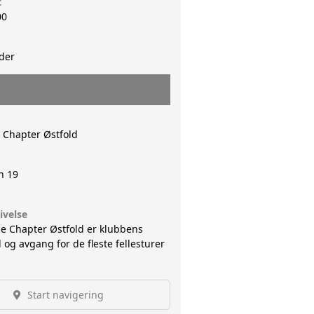
t
00
der
Chapter Østfold
n 19
ivelse
se Chapter Østfold er klubbens
d og avgang for de fleste fellesturer
Start navigering