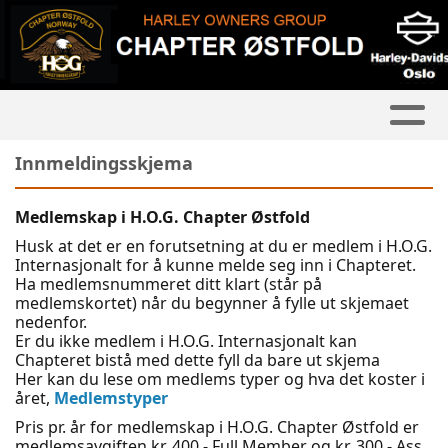
Innmeldingsskjema
Medlemskap i H.O.G. Chapter Østfold
Husk at det er en forutsetning at du er medlem i H.O.G.
Internasjonalt for å kunne melde seg inn i Chapteret.
Ha medlemsnummeret ditt klart (står på
medlemskortet) når du begynner å fylle ut skjemaet
nedenfor.
Er du ikke medlem i H.O.G. Internasjonalt kan
Chapteret bistå med dette fyll da bare ut skjema
Her kan du lese om medlems typer og hva det koster i
året,
Medlemstyper
Pris pr. år for medlemskap i H.O.G. Chapter Østfold er
medlemsavgiften kr. 400,- Full Member og kr. 300,- Ass.